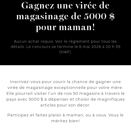
Gagnez une virée de
magasinage de 5000 $
pour maman!
Aucun achat requis. Voir le règlement pour tous les
détails. Le concours se termine le 6 mai 2026 à 20 h 59
(HAP).
Inscrivez-vous pour courir la chance de gagner une
virée de magasinage exceptionnelle pour votre mère.
Elle pourrait visiter l’un de nos 50 magasins à travers le
pays avec 5000 $ à dépenser et choisir de magnifiques
articles pour son décor.
Participez et faites plaisir à maman, ou à vous. Vous le
méritez bien!