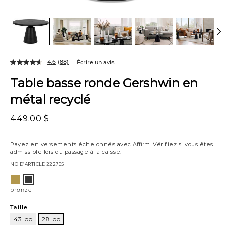
4.6
(88)
Écrire un avis
Table basse ronde Gershwin en
métal recyclé
449,00 $
Payez en versements échelonnés avec
Affirm
. Vérifiez si vous êtes
admissible lors du passage à la caisse.
NO D’ARTICLE
222705
Variations
laiton
bronze
bronze
Taille
43 po
28 po