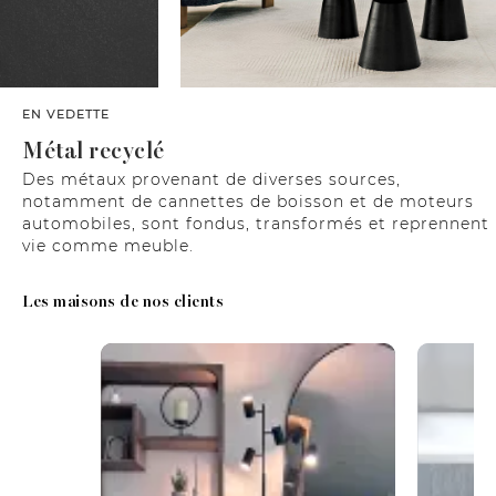
EN VEDETTE
Métal recyclé
Des métaux provenant de diverses sources,
notamment de cannettes de boisson et de moteurs
automobiles, sont fondus, transformés et reprennent
vie comme meuble.
Les maisons de nos clients
Media Carousel
Carousel with product photos. Use the previous and next