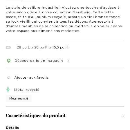
28
po
Le style de calibre industriel. Ajoutez une touche d’audace à
votre salon grâce à notre collection Gershwin. Cette table
basse, faite d’aluminium recyclé, arbore un fini bronze foncé
au look vieilli qui convient à tous les décors. Agencez-la à
d’autres meubles de la collection ou mettez-la en valeur dans
votre espace aux dimensions modestes.
28 po L
28 po P
15,5 po H
Découvrez-le en magasin
Ajouter aux favoris
Métal recyclé
Métal recyclé
Caractéristiques du produit
Détails