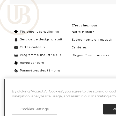
C'est chez nous
Fièrement canadienne
Notre histoire
Service de design gratuit
Événements en magasin
Cartes-cadeaux
Carrières
Programme Industrie UB
Blogue C'est chez moi
monurbanbarn
Paramètres des témoins
By clicking “Accept All Cookies”, you agree to the storing of co
navigation, analyze site usage, and assist in our marketing effor
Cookies Settings
Re