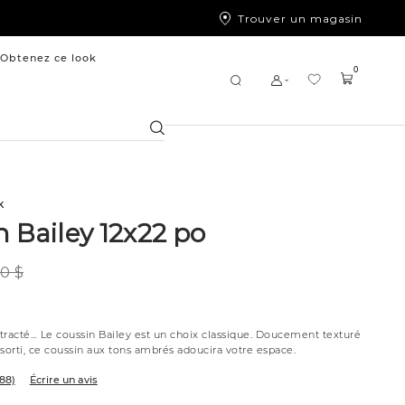
Trouver un magasin
Obtenez ce look
0
Chercher
k
 Bailey 12x22 po
0 $
tracté… Le coussin Bailey est un choix classique. Doucement texturé
sorti, ce coussin aux tons ambrés adoucira votre espace.
(88)
Écrire un avis