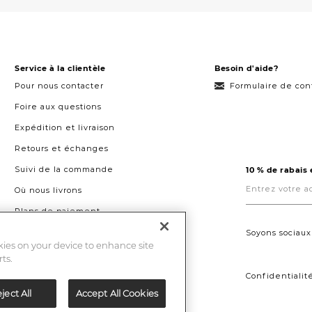
Service à la clientèle
Besoin d'aide?
Pour nous contacter
Formulaire de con
Foire aux questions
Expédition et livraison
Retours et échanges
Suivi de la commande
10 % de rabais
Entrez
votre
Où nous livrons
adresse
courriel
Plans de paiement
ici.
Droit à la réparation au Québec
Soyons sociaux
okies on your device to enhance site
ts.
Confidentialit
ject All
Accept All Cookies