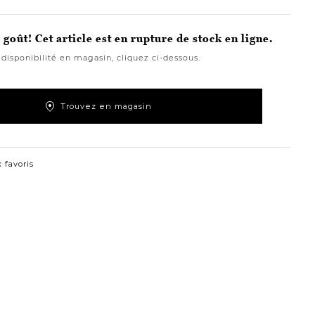
goût! Cet article est en rupture de stock en ligne.
 disponibilité en magasin, cliquez ci-dessous.
Trouvez en magasin
 favoris