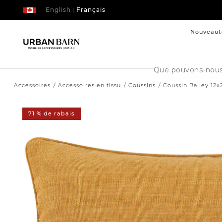
English
Français
|
Nouveaut
Cataloque
de
recherche
Accessoires
Accessoires en tissu
Coussins
Coussin Bailey 12x
71 % de rabais