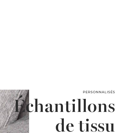
PERSONNALISÉS
Échantillons
de tissu