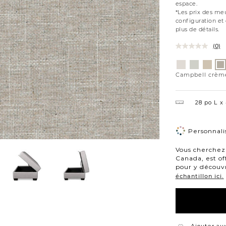
espace.
*Les prix des meu
configuration et
plus de détails.
(0)
Variations
Eden
Wesley
Eden
Ca
chantilly
lin
avoine
cr
Campbell crèm
28 po L
Personnalis
Vous cherchez 
Canada, est of
pour y découvr
échantillon ici.