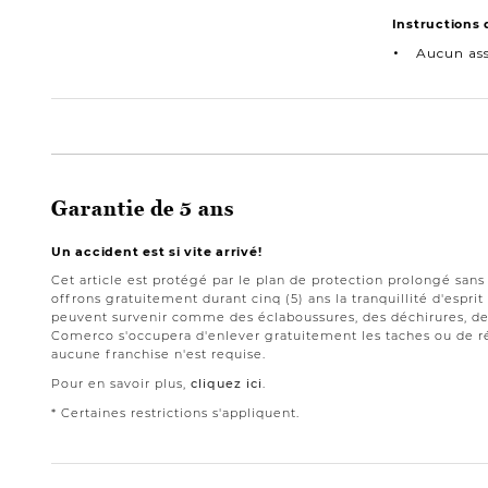
Instructions
Aucun as
Garantie de 5 ans
Un accident est si vite arrivé!
Cet article est protégé par le plan de protection prolongé san
offrons gratuitement durant cinq (5) ans la tranquillité d'espri
peuvent survenir comme des éclaboussures, des déchirures, des
Comerco s'occupera d'enlever gratuitement les taches ou de ré
aucune franchise n'est requise.
Pour en savoir plus,
cliquez ici
.
* Certaines restrictions s'appliquent.