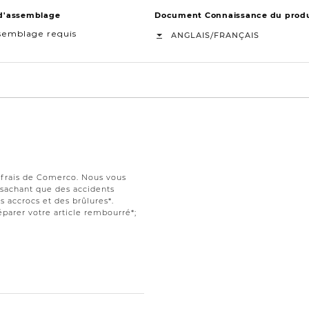
 d'assemblage
Document Connaissance du produ
semblage requis
/
ANGLAIS
FRANÇAIS
s frais de Comerco. Nous vous
t sachant que des accidents
 accrocs et des brûlures*.
parer votre article rembourré*;