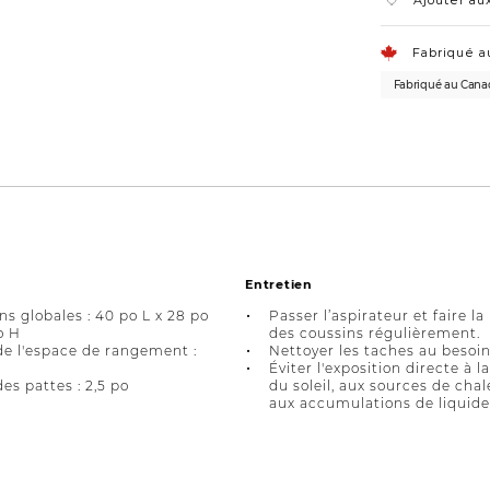
Ajouter aux
Fabriqué a
Fabriqué au Cana
Entretien
s globales : 40 po L x 28 po
Passer l’aspirateur et faire la
o H
des coussins régulièrement.
e l'espace de rangement :
Nettoyer les taches au besoin
Éviter l'exposition directe à l
es pattes : 2,5 po
du soleil, aux sources de chal
aux accumulations de liquide