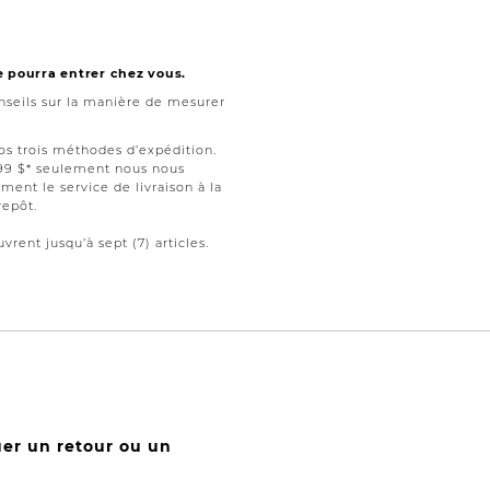
e pourra entrer chez vous.
seils sur la manière de mesurer
nos trois méthodes d’expédition.
199 $* seulement nous nous
ment le service de livraison à la
repôt.
vrent jusqu’à sept (7) articles.
uer un retour ou un