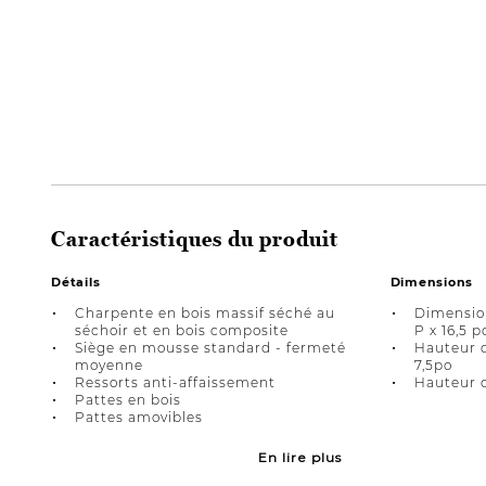
Caractéristiques du produit
Détails
Dimensions
Charpente en bois massif séché au
Dimension
séchoir et en bois composite
P x 16,5 p
Siège en mousse standard - fermeté
Hauteur d
moyenne
7,5po
Ressorts anti-affaissement
Hauteur d
Pattes en bois
Pattes amovibles
En lire plus