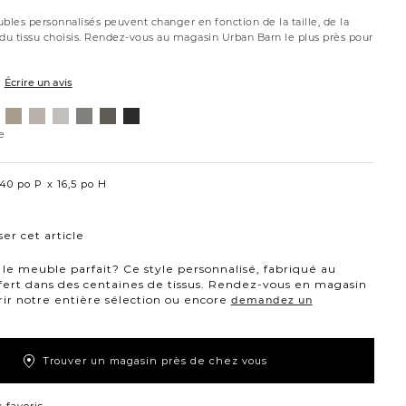
bles personnalisés peuvent changer en fonction de la taille, de la
 du tissu choisis. Rendez-vous au magasin Urban Barn le plus près pour
Écrire un avis
Willow
Eden
Campbell
Caldera
Cypress
Creston
mpbell
hibou
clair
pierre
minéral
charbon
onyx
ème
e
de
lune
40 po P
16,5 po H
er cet article
le meuble parfait? Ce style personnalisé, fabriqué au
fert dans des centaines de tissus. Rendez-vous en magasin
ir notre entière sélection ou encore
demandez un
Trouver un magasin près de chez vous