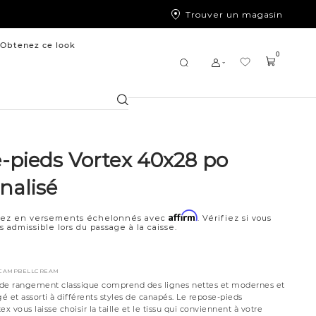
Trouver un magasin
Obtenez ce look
0
Chercher
-pieds Vortex 40x28 po
nalisé
Affirm
ez en versements échelonnés avec
. Vérifiez si vous
s admissible lors du passage à la caisse.
9CAMPBELLCREAM
 de rangement classique comprend des lignes nettes et modernes et
 et assorti à différents styles de canapés. Le repose-pieds
x vous laisse choisir la taille et le tissu qui conviennent à votre