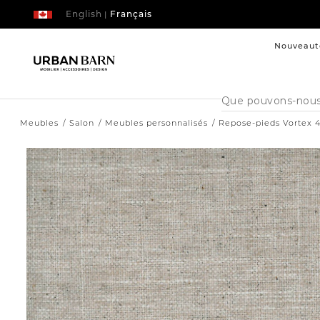
English
Français
|
Nouveaut
Cataloque
de
recherche
Meubles
Salon
Meubles personnalisés
Repose-pieds Vortex 4