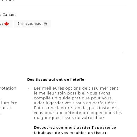
 favoris
u Canada
da
En magasin seul.
Des tissus qui ont de l'étoffe
 rotation
Les meilleures options de tissu méritent
le meilleur soin possible. Nous avons
.
compilé un guide pratique pour vous
a lumière
aider à garder vos tissus en parfait état.
eur et
Faites une lecture rapide, puis installez-
.
vous pour une détente prolongée dans les
magnifiques tissus de votre choix.
Découvrez comment garder l’apparence
fabuleuse de vos meubles en tissu ▸