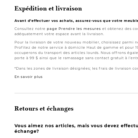
Expédition et livraison
Avant d’effectuer vos achats, assurez-vous que votre meubl
Consultez notre
page Prendre les mesures
et obtenez des con
adéquatement votre espace avant la livraison.
Pour la livraison de votre nouveau mobilier, choisissez parmi 
Profitez de notre service à domicile Haut de gamme et pour 
occuperons du transport des articles lourds. Nous offrons égale
porte à 99 $ ainsi que le ramassage sans contact gratuit à l’ent
*Dans les zones de livraison désignées; les frais de livraison cou
En savoir plus
Retours et échanges
Vous aimez nos articles, mais vous devez effect
échange?