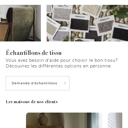
Échantillons de tissu
Vous avez besoin d'aide pour choisir le bon tissu?
Découvrez les différentes options en personne.
Demande d'échantillons
Les maisons de nos clients
Media Carousel
Carousel with product photos. Use the previous and next