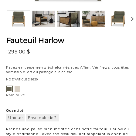
Fauteuil Harlow
1299,00 $
Payez en versements échelonnés avec
Affirm
. Vérifiez si vous êtes
admissible lors du passage à la caisse.
NO D’ARTICLE
218620
Variations
Rale
Rale
avoine
olive
Rale olive
Quantité
Unique
Ensemble de 2
Prenez une pause bien méritée dans notre fauteuil Harlow au
style traditionnel. Avec son tissu douillet rappelant la chenille