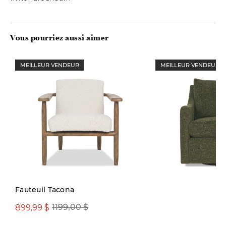
Build Construction,
Homestead, Canadian
Home ] #home
Vous pourriez aussi aimer
#interiordesign
#canadianhome
MEILLEUR VENDEUR
MEILLEUR VENDEUR
#housedesign
#homestyle #homestead
#interiors
Précommande
Fauteuil Tacona
899,99 $
1199,00 $
1499,00 $