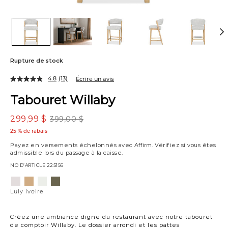
Rupture de stock
4.8
(13)
Écrire un avis
Tabouret Willaby
299,99 $
399,00 $
25 % de rabais
Payez en versements échelonnés avec
Affirm
. Vérifiez si vous êtes
admissible lors du passage à la caisse.
NO D’ARTICLE
225156
Variations
Luly
Allister
Gower
Vaughn
ivoire
parchemin
lin
forêt
Luly ivoire
Créez une ambiance digne du restaurant avec notre tabouret
de comptoir Willaby. Le dossier arrondi et les pattes