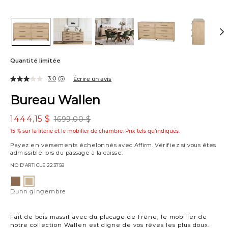
Quantité limitée
3.0
(5)
Écrire un avis
Bureau Wallen
1444,15 $
1699,00 $
15 % sur la literie et le mobilier de chambre. Prix tels qu’indiqués.
Payez en versements échelonnés avec
Affirm
. Vérifiez si vous êtes
admissible lors du passage à la caisse.
NO D’ARTICLE
223758
Variations
Dunn
Dunn
argile
gingembre
Dunn gingembre
Fait de bois massif avec du placage de frêne, le mobilier de
notre collection Wallen est digne de vos rêves les plus doux.