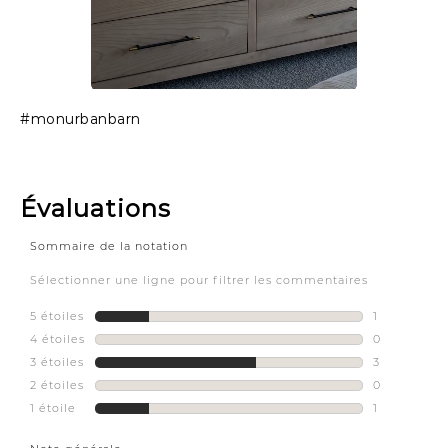
Slidepanel 1 of 1, Showing items 1 to 1 of 1.
#monurbanbarn