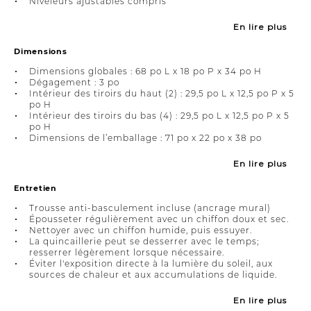
Niveleurs ajustables compris
En lire plus
Dimensions
Dimensions globales : 68 po L x 18 po P x 34 po H
Dégagement : 3 po
Intérieur des tiroirs du haut (2) : 29,5 po L x 12,5 po P x 5
po H
Intérieur des tiroirs du bas (4) : 29,5 po L x 12,5 po P x 5
po H
Dimensions de l’emballage : 71 po x 22 po x 38 po
En lire plus
Entretien
Trousse anti-basculement incluse (ancrage mural)
Épousseter régulièrement avec un chiffon doux et sec.
Nettoyer avec un chiffon humide, puis essuyer.
La quincaillerie peut se desserrer avec le temps;
resserrer légèrement lorsque nécessaire.
Éviter l'exposition directe à la lumière du soleil, aux
sources de chaleur et aux accumulations de liquide.
En lire plus