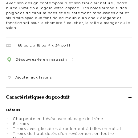
Avec son design contemporain et son fini clair naturel, notre
bureau Wallen allègera votre espace. Des bords arrondis, des
poignées de tiroir minces et délicatement rehaussées d’or et
six tiroirs spacieux font de ce meuble un choix élégant et
fonctionnel pour la chambre à coucher, la salle à manger ou le
salon.
68 po L
18 po P
34 po H
Découvrez-le en magasin
Ajouter aux favoris
Caractéristiques du produit
Détails
Charpente en hévéa avec placage de frêne
6 tiroirs
Tiroirs avec glissières à roulement à billes en métal
Tiroirs du haut dotés d'un revêtement en feutre