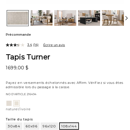
Précommande
3.4
(14)
Écrire un avis
Tapis Turner
1699,00 $
Payez en versements échelonnés avec
Affirm
. Vérifiez si vous êtes
admissible lors du passage à la caisse.
NO D’ARTICLE
216494
Variations
ivoire
naturel/ivoire
naturel/ivoire
Taille du tapis
30x84
60x96
96x120
108x144