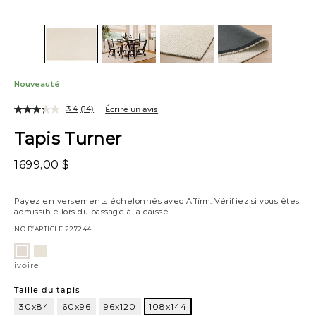
Nouveauté
3.4
(14)
Écrire un avis
Tapis Turner
1699,00 $
Payez en versements échelonnés avec
Affirm
. Vérifiez si vous êtes
admissible lors du passage à la caisse.
NO D’ARTICLE
227244
Variations
naturel/ivoire
ivoire
ivoire
Taille du tapis
30x84
60x96
96x120
108x144