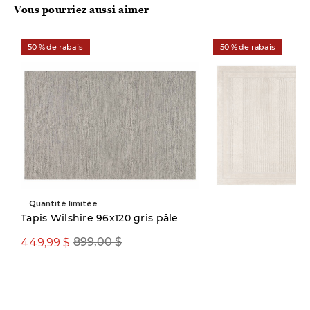
Vous pourriez aussi aimer
50 % de rabais
50 % de rabais
Quantité limitée
Tapis Wilshire 96x120 gris pâle
449,99 $
199,97 $ ou
899,00 $
3
plus
p