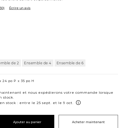
30)
Écrire un avis
tte
emble de 2
Ensemble de 4
Ensemble de 6
24 po P
35 po H
intenant et nous expédierons votre commande lorsque
n stock.
 stock : entre le 25 sept. et le 9 oct.
Ajouter au panier
Acheter maintenant