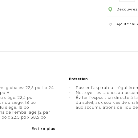
Découvrez
Ajouter aux
Entretien
s globales: 22,5 po L x 24
Passer l’aspirateur régulière
 po H
Nettoyer les taches au besoin
u siège: 22,5 po
Éviter l'exposition directe à l
r du siège: 18 po
du soleil, aux sources de chal
u siège: 19 po
aux accumulations de liquide
s de l'emballage (2 par
2 po x 22,5 po x 38,5 po
En lire plus