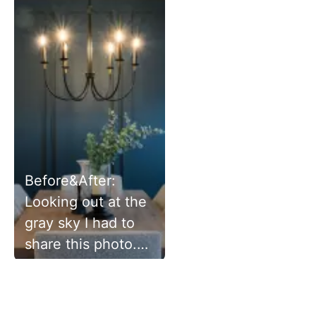
Before&After:
Looking out at the
gray sky I had to
share this photo.
How warm and
welcoming it is for
my client and her