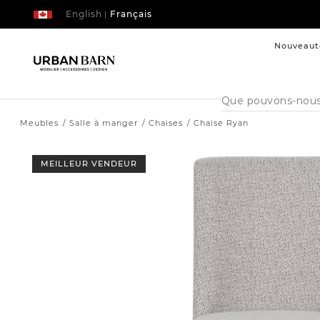
English
Français
|
Nouveaut
Cataloque
de
recherche
Meubles
Salle à manger
Chaises
Chaise Ryan
MEILLEUR VENDEUR