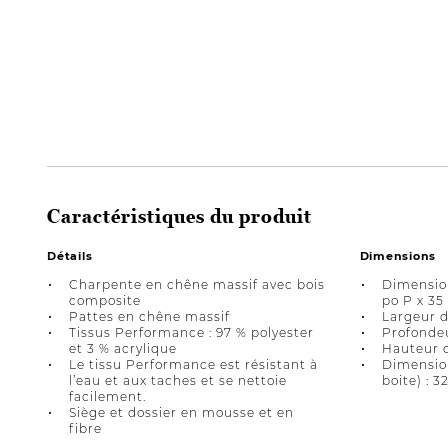
Caractéristiques du produit
Détails
Dimensions
Charpente en chêne massif avec bois
Dimension
composite
po P x 35
Pattes en chêne massif
Largeur d
Tissus Performance : 97 % polyester
Profondeu
et 3 % acrylique
Hauteur d
Le tissu Performance est résistant à
Dimension
l’eau et aux taches et se nettoie
boite) : 3
facilement.
Siège et dossier en mousse et en
fibre