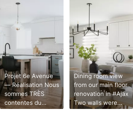
Projet 6e Avenue
Dining room view
— Réalisation Nous
from our main floor
sommes TRÈS
renovation in #Ajax
contentes du
Two walls were
résultat de notre
removed to create
toute première
an #openconcept
cuisine 𝒃𝒍𝒆𝒖𝒆 🩵 La
causal and