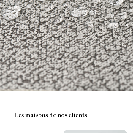
Les maisons de nos clients
Media Carousel
Carousel with product photos. Use the previous and n