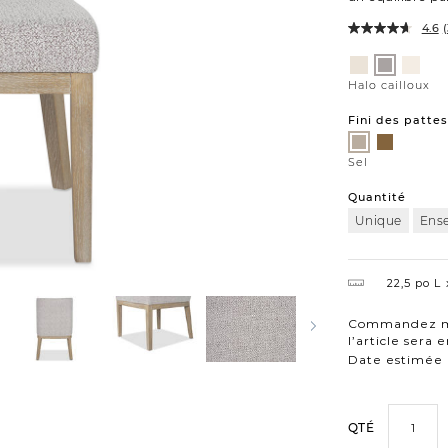
4.6
(
Variations
Emmett
Charlo
Halo
naturel
ivoire
cailloux
Halo cailloux
Fini des pattes
Ambré
Sel
Sel
Quantité
Unique
Ens
22,5 po L
Commandez ma
l’article sera e
Date estimée en
QTÉ