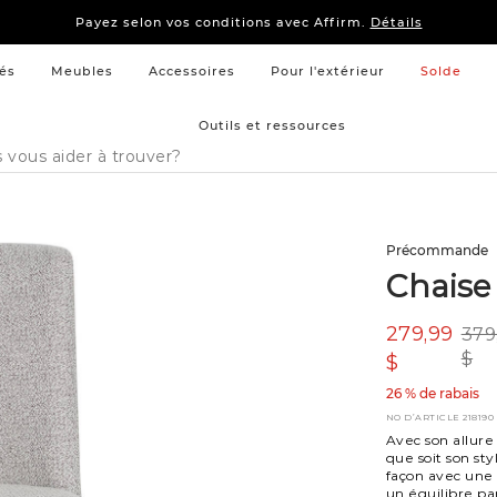
15 % –
Literie
et
mobilier de chambre à coucher
Payez selon vos conditions avec Affirm.
Détails
15 % –
Literie
et
mobilier de chambre à coucher
Payez selon vos conditions avec Affirm.
Détails
és
Meubles
Accessoires
Pour l'extérieur
Solde
Outils et ressources
Précommande
Chaise
279,99
379
$
$
26 % de rabais
NO D’ARTICLE
218190
Avec son allure
que soit son st
façon avec une 
un équilibre par