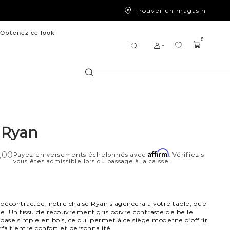
Trouver un magasin
Obtenez ce look
0
Chercher
 Ryan
Affirm
,00
Payez en versements échelonnés avec
. Vérifiez si
vous êtes admissible lors du passage à la caisse.
 décontractée, notre chaise Ryan s’agencera à votre table, quel
yle. Un tissu de recouvrement gris poivre contraste de belle
base simple en bois, ce qui permet à ce siège moderne d’offrir
fait entre confort et personnalité.