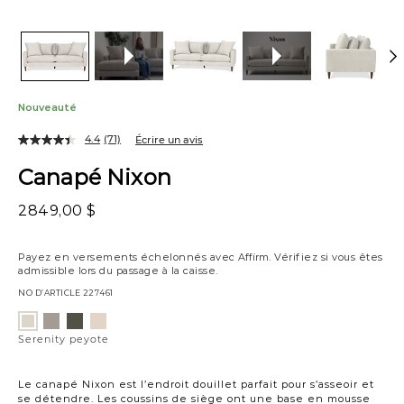
Nouveauté
4.4
(71)
Écrire un avis
Canapé Nixon
2849,00 $
Payez en versements échelonnés avec
Affirm
. Vérifiez si vous êtes
admissible lors du passage à la caisse.
NO D’ARTICLE
227461
Variations
Serenity
Serenity
Husky
Serenity
taupe
vert
plage
peyote
Serenity peyote
chiné
Arbor
Le canapé Nixon est l’endroit douillet parfait pour s’asseoir et
se détendre. Les coussins de siège ont une base en mousse