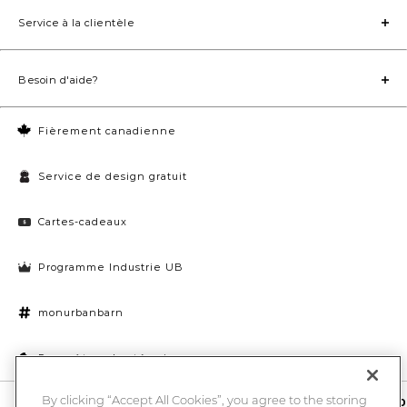
Service à la clientèle
Besoin d'aide?
Fièrement canadienne
Service de design gratuit
Cartes-cadeaux
Programme Industrie UB
monurbanbarn
Paramètres des témoins
By clicking “Accept All Cookies”, you agree to the storing
10 % de rabais et la chance de gagner une carte-cadeau UB de 1000