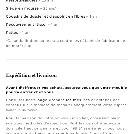
Ressorts/sangles
– 25 ans*
Siège en mousse
– 25 ans*
Coussins de dossier et d’appoint en fibres
– 1 an
Recouvrement (tissu)
– 1 an
Pattes
– 1 an
*Garantie limitée au prorata contre les défauts de fabrication et
de matériaux.
Expédition et livraison
Avant d’effectuer vos achats, assurez-vous que votre meuble
pourra entrer chez vous.
Consultez notre
page Prendre les mesures
et obtenez des
conseils sur la manière de mesurer adéquatement votre espace
avant la livraison.
Pour la livraison de votre nouveau mobilier, choisissez parmi
nos trois méthodes d’expédition. Profitez de notre service à
domicile Haut de gamme et pour 199 $* seulement nous nous
occuperons du transport des articles lourds. Nous offrons