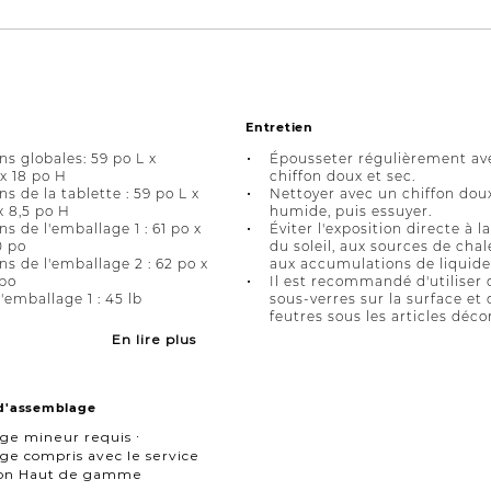
Entretien
s globales: 59 po L x
Épousseter régulièrement av
 x 18 po H
chiffon doux et sec.
s de la tablette : 59 po L x
Nettoyer avec un chiffon dou
x 8,5 po H
humide, puis essuyer.
s de l'emballage 1 : 61 po x
Éviter l'exposition directe à l
0 po
du soleil, aux sources de chal
s de l'emballage 2 : 62 po x
aux accumulations de liquide
 po
Il est recommandé d'utiliser 
'emballage 1 : 45 lb
sous-verres sur la surface et 
feutres sous les articles décor
En lire plus
 d'assemblage
ge mineur requis ∙
e compris avec le service
ison Haut de gamme