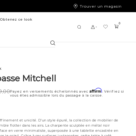
Trouver un magasin
Obtenez ce look
0
Chercher
k
asse Mitchell
Affirm
9,00
Payez en versements échelonnés avec
. Vérifiez si
vous êtes admissible lors du passage à la caisse.
affinement et unicité. D’un style épuré, la collection de mobilier de
mble flotter dans les airs. La charpente sculptée en métal noir
rface en verre minimaliste, superposée à une tablette encastrée en
r le soleil. Grâce à ses surfaces juxtaposées, cette table à café