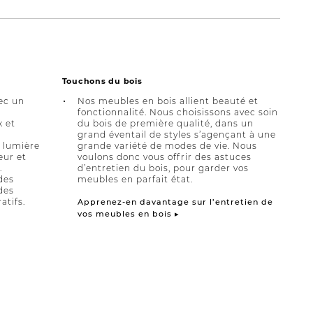
Touchons du bois
ec un
Nos meubles en bois allient beauté et
fonctionnalité. Nous choisissons avec soin
x et
du bois de première qualité, dans un
grand éventail de styles s’agençant à une
a lumière
grande variété de modes de vie. Nous
eur et
voulons donc vous offrir des astuces
.
d’entretien du bois, pour garder vos
des
meubles en parfait état.
des
atifs.
Apprenez-en davantage sur l’entretien de
vos meubles en bois ▸