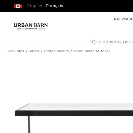
English
Français
|
Nouveaut
Cataloque
de
recherche
Meubles
Salon
Tables basses
Table basse Mitchell