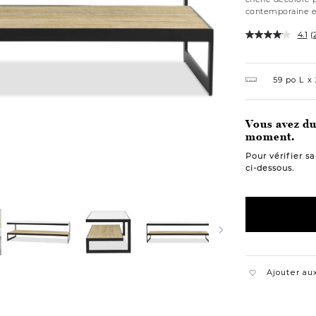
contemporaine est
4.1
(
Variations
59 po L
Vous avez du 
moment.
Pour vérifier s
ci-dessous.
Ajouter aux