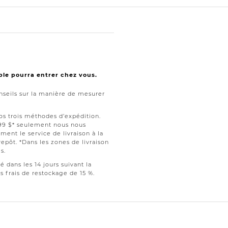
ble pourra entrer chez vous.
seils sur la manière de mesurer
nos trois méthodes d’expédition.
199 $* seulement nous nous
ment le service de livraison à la
repôt. *Dans les zones de livraison
s.
dans les 14 jours suivant la
s frais de restockage de 15 %.