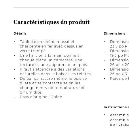
Caractéristiques du produit
Détails
Dimensions
Tablette en chêne massif et
Dimension
charpente en fer avec dessus en
23,5 po P
verre trempé
Dimension
Une finition à la main donne à
19,5 po P 
chaque pièce un caractère, une
Dimension
texture et une apparence uniques.
26 po x 2
Il faut s'attendre à des variations
Dimension
naturelles dans le bois et les teintes.
26 po x 3
De par sa nature même, le bois se
Poids de l
dilate et se contracte selon les
changements de température et
d'humidité.
Pays d’origine : Chine
Instructions
Assembla
Assemblag
de livra