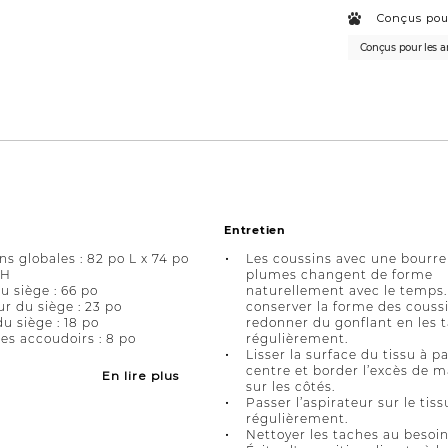
Conçus pou
Conçus pour les 
Entretien
s globales : 82 po L x 74 po
Les coussins avec une bourre
 H
plumes changent de forme
u siège : 66 po
naturellement avec le temps.
r du siège : 23 po
conserver la forme des coussi
u siège : 18 po
redonner du gonflant en les 
es accoudoirs : 8 po
régulièrement.
Lisser la surface du tissu à pa
centre et border l’excès de m
En lire plus
sur les côtés.
Passer l’aspirateur sur le tiss
régulièrement.
Nettoyer les taches au besoin