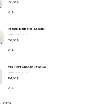
999,00 $
00SELASALT.html
QTÉ:
1
Repose-pieds Mila -Sela sel
No d’article 224757
699,00 $
QTÉ:
1
Mila Right-Arm Chair Module
No d’article 224753
999,00 $
QTÉ:
1
 favoris