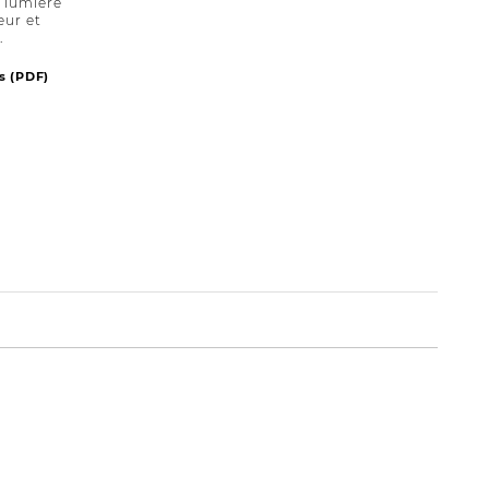
a lumière
eur et
.
s (PDF)