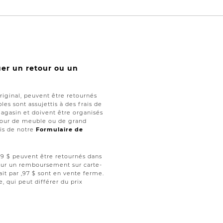
uer un retour ou un
iginal, peuvent être retournés
les sont assujettis à des frais de
magasin et doivent être organisés
retour de meuble ou de grand
ais de notre
Formulaire de
 ,99 $ peuvent être retournés dans
 pour un remboursement sur carte-
ait par ,97 $ sont en vente ferme.
le, qui peut différer du prix