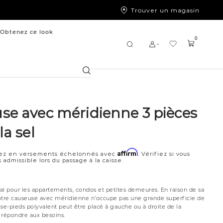
Trouver un magasin
Obtenez ce look
0
Chercher
se avec méridienne 3 pièces
la sel
Affirm
ez en versements échelonnés avec
. Vérifiez si vous
 admissible lors du passage à la caisse.
al pour les appartements, condos et petites demeures. En raison de sa
 notre causeuse avec méridienne n’occupe pas une grande superficie de
se-pieds polyvalent peut être placé à gauche ou à droite de la
 répondre aux besoins.