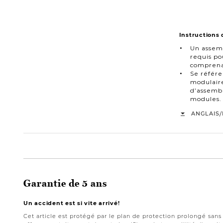
Instructions
Un assem
requis p
comprena
Se référ
modulaire
d’assembl
modules.
/
ANGLAIS
Garantie de 5 ans
Un accident est si vite arrivé!
Cet article est protégé par le plan de protection prolongé san