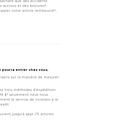
t sachant que des accidents
 accrocs et des brûlures*.
parer votre article rembourré*;
e pourra entrer chez vous.
seils sur la manière de mesurer
nos trois méthodes d’expédition.
199 $* seulement nous nous
ment le service de livraison à la
repôt.
vrent jusqu’à sept (7) articles.