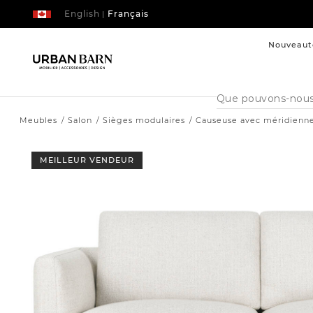
English
Français
|
Nouveaut
Cataloque
de
recherche
Meubles
Salon
Sièges modulaires
Causeuse avec méridienne
MEILLEUR VENDEUR