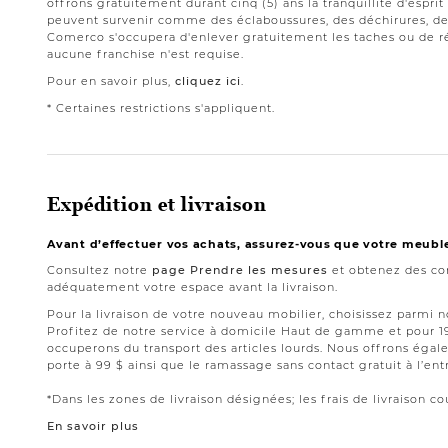
offrons gratuitement durant cinq (5) ans la tranquillité d'espri
peuvent survenir comme des éclaboussures, des déchirures, des
Comerco s'occupera d'enlever gratuitement les taches ou de ré
aucune franchise n'est requise.
Pour en savoir plus,
cliquez ici
.
* Certaines restrictions s'appliquent.
Expédition et livraison
Avant d’effectuer vos achats, assurez-vous que votre meubl
Consultez notre
page Prendre les mesures
et obtenez des con
adéquatement votre espace avant la livraison.
Pour la livraison de votre nouveau mobilier, choisissez parmi 
Profitez de notre service à domicile Haut de gamme et pour 
occuperons du transport des articles lourds. Nous offrons égale
porte à 99 $ ainsi que le ramassage sans contact gratuit à l’ent
*Dans les zones de livraison désignées; les frais de livraison cou
En savoir plus