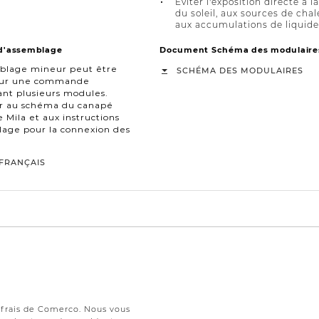
Éviter l'exposition directe à l
du soleil, aux sources de chal
aux accumulations de liquide
 d'assemblage
Document Schéma des modulaire
blage mineur peut être
SCHÉMA DES MODULAIRES
our une commande
nt plusieurs modules.
er au schéma du canapé
 Mila et aux instructions
age pour la connexion des
FRANÇAIS
s frais de Comerco. Nous vous