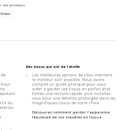
r les animaux
animaux
Des tissus qui ont de l'étoffe
 de
Les meilleures options de tissu méritent
le meilleur soin possible. Nous avons
 Pour
compilé un guide pratique pour vous
ns,
aider à garder vos tissus en parfait état.
tapotant
Faites une lecture rapide, puis installez-
vous pour une détente prolongée dans les
rtir du
magnifiques tissus de votre choix.
atériau
Découvrez comment garder l’apparence
u
fabuleuse de vos meubles en tissu ▸
.