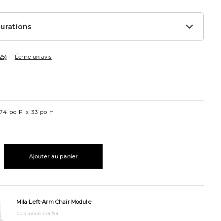
urations
25)
Écrire un avis
74 po P
33 po H
Ajouter au panier
rbanbarn.com/fr/product/causeuse-
Mila Left-Arm Chair Module
No d’article 224754