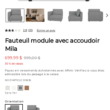
2.8
(25)
Écrire un avis
Fauteuil module avec accoudoir
Mila
699,99 $
999,00 $
30 % de rabais
Payez en versements échelonnés avec
Affirm
. Vérifiez si vous êtes
admissible lors du passage à la caisse.
NO D’ARTICLE
226636
Variations
Sela
Sela
Bel
Sela
gris
sel
miel
fer
Sela fer
Orientation
-
Accoudoir