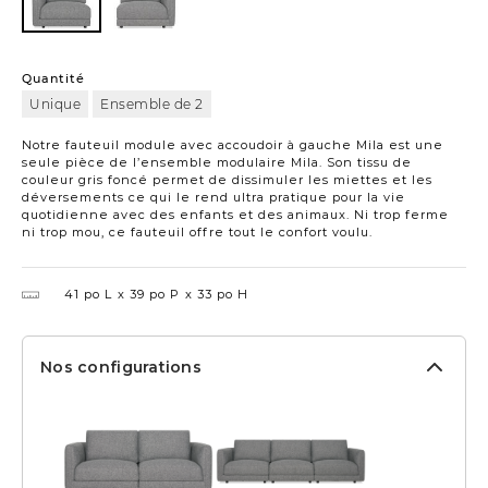
à
-
-
gauche
Accoudoir
Accoudoir
à
à
gauche
droite
Quantité
Unique
Ensemble de 2
Notre fauteuil module avec accoudoir à gauche Mila est une
seule pièce de l’ensemble modulaire Mila. Son tissu de
couleur gris foncé permet de dissimuler les miettes et les
déversements ce qui le rend ultra pratique pour la vie
quotidienne avec des enfants et des animaux. Ni trop ferme
ni trop mou, ce fauteuil offre tout le confort voulu.
41 po L
39 po P
33 po H
Nos configurations