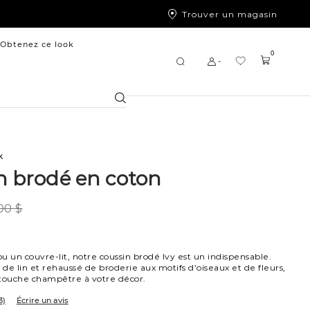
Trouver un magasin
Obtenez ce look
0
Chercher
k
n brodé en coton
00 $
u un couvre-lit, notre coussin brodé Ivy est un indispensable.
 de lin et rehaussé de broderie aux motifs d’oiseaux et de fleurs,
 touche champêtre à votre décor.
3)
Écrire un avis