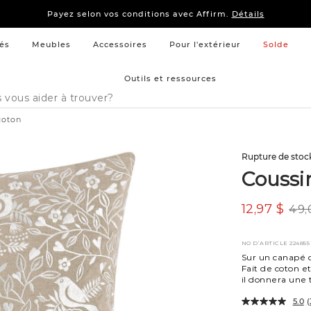
15 % –
Literie
et
mobilier de chambre à coucher
Payez selon vos conditions avec Affirm.
Détails
15 % –
Literie
et
mobilier de chambre à coucher
Payez selon vos conditions avec Affirm.
Détails
és
Meubles
Accessoires
Pour l'extérieur
Solde
Outils et ressources
coton
Rupture de stoc
Coussi
12,97 $
49,
NO D’ARTICLE
224855
Sur un canapé o
Fait de coton et
il donnera une
5.0
(