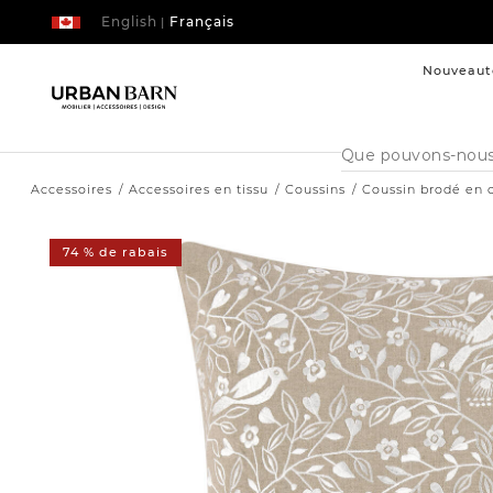
English
Français
|
Nouveaut
Cataloque
de
recherche
Accessoires
Accessoires en tissu
Coussins
Coussin brodé en 
74 % de rabais