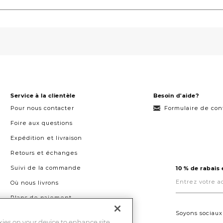
Service à la clientèle
Besoin d'aide?
Pour nous contacter
Formulaire de con
Foire aux questions
Expédition et livraison
Retours et échanges
Suivi de la commande
10 % de rabais
Entrez
votre
Où nous livrons
adresse
courriel
Plans de paiement
ici.
Droit à la réparation au Québec
Soyons sociaux
okies on your device to enhance site