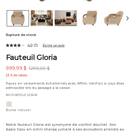
Rupture de stock
4.0
(7)
Écrire un avis
Fauteuil Gloria
999,99 $
1299,00 $
23 % de rabais
Payez en versements échelonnés avec
Affirm
. Vérifiez si vous êtes
admissible lors du passage à la caisse.
NO D’ARTICLE
225549
Variations
Burke
naturel
Burke naturel
Notre fauteuil Gloria est synonyme de confort douillet. Son
épais tissu en simili sherpa jumelé à ses accoudoirs arrondis au