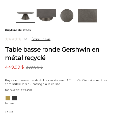
Rupture de stock
(0)
Écrire un avis
Table basse ronde Gershwin en
métal recyclé
449,99 $
899,00 $
Payez en versements échelonnés avec
Affirm
. Vérifiez si vous êtes
admissible lors du passage à la caisse.
NO D’ARTICLE
224587
Variations
laiton
bronze
laiton
Taille