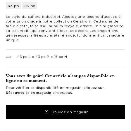
43 po
28 po
43
po
Le style de calibre industriel. Ajoutez une touche d’audace à
votre salon grâce à notre collection Gershwin. Cette grande
table à café, faite d’aluminium recyclé, arbore un fini graphite
au look vieilli qui convient à tous les décors. Les proportions
généreuses, alliées au métal élancé, lui donnent un caractère
unique.
43 po L
43 po P
16 po H
Vous avez du goût! Cet article n’est pas disponible en
ligne en ce moment.
Pour vérifier sa disponibilité en magasin, cliquez sur
ci-dessous.
Découvrez-le en magasin
Trouvez en magasin