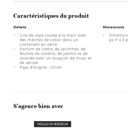
Caractéristiques du produit
Détails
Dimensions
Cire de soya coulée à la main avec
Dimension
des mèches de coton dans un
po P x 3 
contenant en verre
Parfum de cèdre, de jacinthes, de
feuilles de violette, de jasmin et de
lavande avec un soupçon de musc et
de vétiver
Pays d’origine : Chine
S'agence bien avec
MEILLEUR VENDEUR