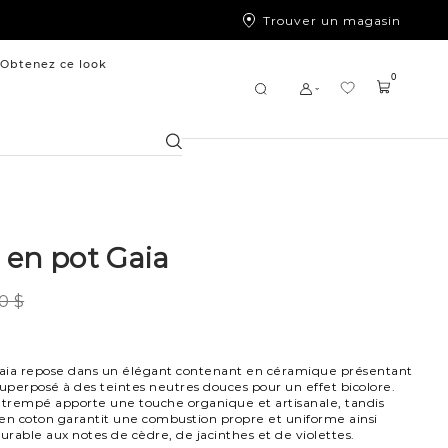
Trouver un magasin
Obtenez ce look
0
Chercher
 en pot Gaia
0 $
aia repose dans un élégant contenant en céramique présentant
superposé à des teintes neutres douces pour un effet bicolore.
et trempé apporte une touche organique et artisanale, tandis
n coton garantit une combustion propre et uniforme ainsi
rable aux notes de cèdre, de jacinthes et de violettes.