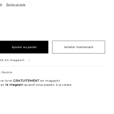
4)
Écrire un avis
e
ivoire
te/ivoire
Ajouter au panier
Acheter maintenant
ité en magasin
 favoris
re livré
GRATUITEMENT
en magasin!
nez
le magasin
quand vous passez à la caisse.