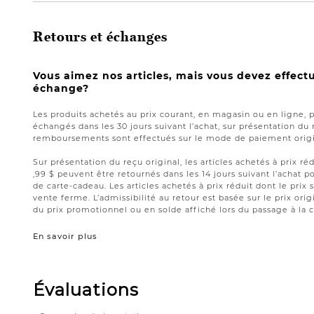
Retours et échanges
Vous aimez nos articles, mais vous devez effect
échange?
Les produits achetés au prix courant, en magasin ou en ligne, 
échangés dans les 30 jours suivant l’achat, sur présentation du 
remboursements sont effectués sur le mode de paiement origin
Sur présentation du reçu original, les articles achetés à prix réd
,99 $ peuvent être retournés dans les 14 jours suivant l’acha
de carte-cadeau. Les articles achetés à prix réduit dont le prix 
vente ferme. L’admissibilité au retour est basée sur le prix origi
du prix promotionnel ou en solde affiché lors du passage à la c
En savoir plus