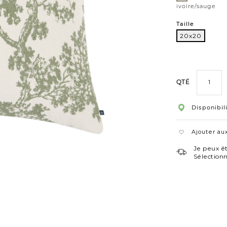
ivoire/sauge
Taille
20x20
20x20
QTÉ
Disponibil
Ajouter aux
Je peux êt
Sélection