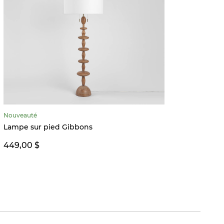
Nouveauté
Vase L
Lampe sur pied Gibbons
14,99 
449,00 $