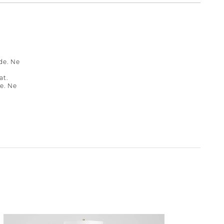
de. Ne
at.
e. Ne