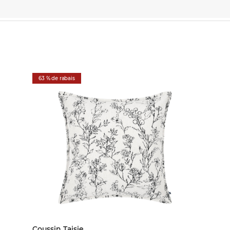
63 % de rabais
Coussin Taisie