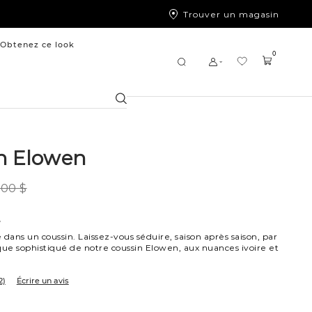
Trouver un magasin
Obtenez ce look
0
Chercher
n Elowen
,00 $
7
ans un coussin. Laissez-vous séduire, saison après saison, par
que sophistiqué de notre coussin Elowen, aux nuances ivoire et
2)
Écrire un avis