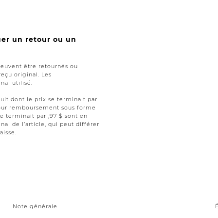
uer un retour ou un
peuvent être retournés ou
reçu original. Les
al utilisé.
uit dont le prix se terminait par
t pour remboursement sous forme
se terminait par ,97 $ sont en
nal de l’article, qui peut différer
aisse.