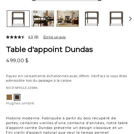
4.5
(8)
Écrire un avis
Table d'appoint Dundas
499,00 $
Payez en versements échelonnés avec
Affirm
. Vérifiez si vous êtes
admissible lors du passage à la caisse.
NO D’ARTICLE
225184
Variations
Hughes
Hughes
bière
ombré
Hughes ombré
Histoire moderne. Fabriquée à partir du bois récupéré de
portes, certaines vieilles d'une centaine d'années, notre table
d’appoint carrée Dundas présente un design classique et un
fini vieilli d’aspect naturel que seul le temps permet