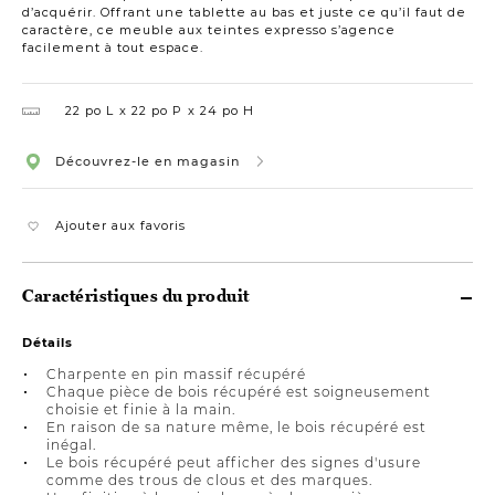
d’acquérir. Offrant une tablette au bas et juste ce qu’il faut de
caractère, ce meuble aux teintes expresso s’agence
facilement à tout espace.
22 po L
22 po P
24 po H
Découvrez-le en magasin
Ajouter aux favoris
Caractéristiques du produit
Détails
Charpente en pin massif récupéré
Chaque pièce de bois récupéré est soigneusement
choisie et finie à la main.
En raison de sa nature même, le bois récupéré est
inégal.
Le bois récupéré peut afficher des signes d'usure
comme des trous de clous et des marques.