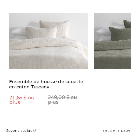
Ensemble de housse de couette
en coton Tuscany
211,65 $ ou
119,97 $ ou
249,00 $ ou
2
plus
plus
plus
p
Haut de la page
Soyons sociaux!