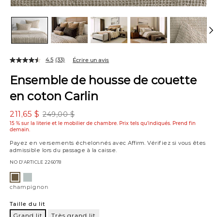
4.5
(33)
Écrire un avis
Ensemble de housse de couette
en coton Carlin
211,65 $
249,00 $
15 % sur la literie et le mobilier de chambre. Prix tels qu’indiqués.
Prend fin
demain.
Payez en versements échelonnés avec
Affirm
. Vérifiez si vous êtes
admissible lors du passage à la caisse.
NO D’ARTICLE
226078
Variations
bleu
champignon
pâle
champignon
Taille du lit
Grand lit
Très grand lit