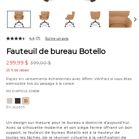
4.4
(7)
Écrire un avis
Fauteuil de bureau Botello
299,99 $
399,00 $
25 % de rabais
Payez en versements échelonnés avec
Affirm
. Vérifiez si vous êtes
admissible lors du passage à la caisse.
NO D’ARTICLE
226858
Variations
Yuma
Eli
Eli
platine
noir
scotch
Eli scotch
Un design sur mesure pour le bureau à domicile d’aujourd’hui.
Avec sa silhouette moderne et son siège ferme offrant un bon
support, le fauteuil de bureau Botello est à la hauteur de
toutes les tâches, de la réunion virtuelle à la vérification de