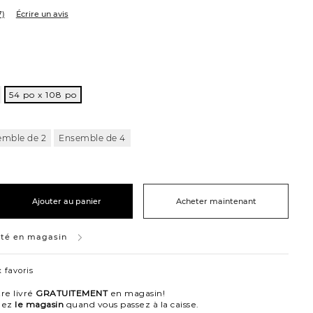
7)
Écrire un avis
ble
e
54 po x 108 po
emble de 2
Ensemble de 4
Ajouter au panier
Acheter maintenant
ité en magasin
 favoris
re livré
GRATUITEMENT
en magasin!
nez
le magasin
quand vous passez à la caisse.