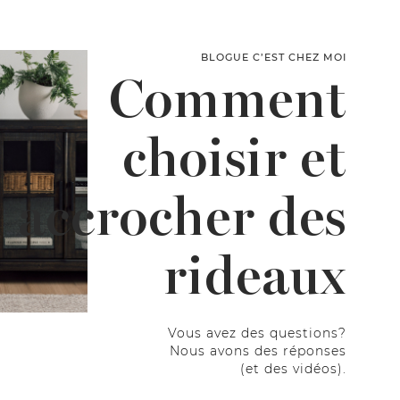
BLOGUE C’EST CHEZ MOI
Comment
choisir et
accrocher des
rideaux
Vous avez des questions?
Nous avons des réponses
(et des vidéos).