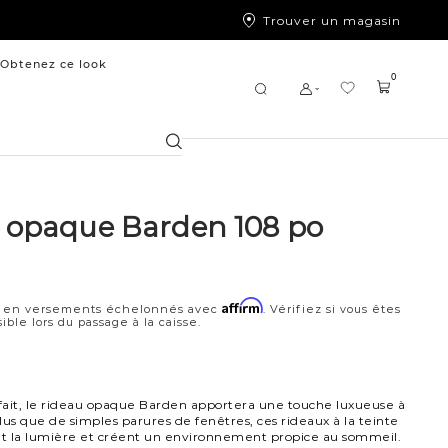
Trouver un magasin
Obtenez ce look
0
Chercher
 opaque Barden 108 po
Affirm
 en versements échelonnés avec
. Vérifiez si vous êtes
ible lors du passage à la caisse.
7
fait, le rideau opaque Barden apportera une touche luxueuse à
lus que de simples parures de fenêtres, ces rideaux à la teinte
t la lumière et créent un environnement propice au sommeil.