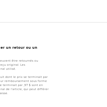
uer un retour ou un
peuvent être retournés ou
reçu original. Les
al utilisé.
uit dont le prix se terminait par
t pour remboursement sous forme
se terminait par ,97 $ sont en
nal de l’article, qui peut différer
aisse.