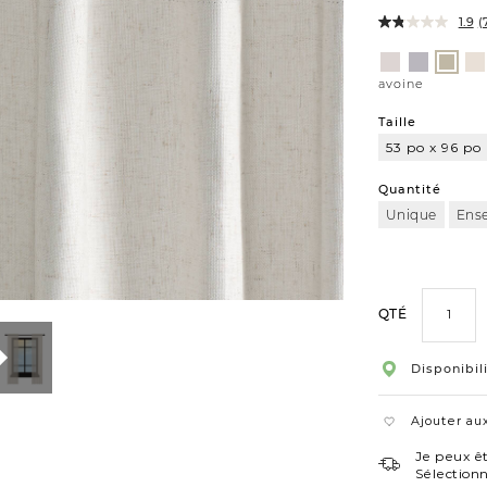
1.9
(
Variations
huître
gris
sa
avoin
pâle
avoine
Taille
53 po x 96 po
54
po
Quantité
x
Unique
Ens
108
po
QTÉ
Disponibil
Ajouter aux
Je peux êt
Sélection