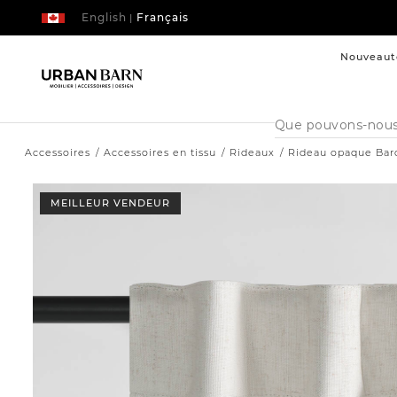
English
Français
|
Nouveaut
Cataloque
de
recherche
Accessoires
Accessoires en tissu
Rideaux
Rideau opaque Bar
MEILLEUR VENDEUR