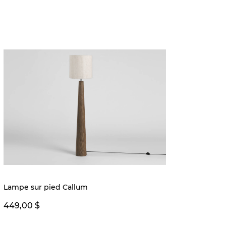
Nouvea
Lampe sur pied Callum
Toile 
449,00 $
269,0