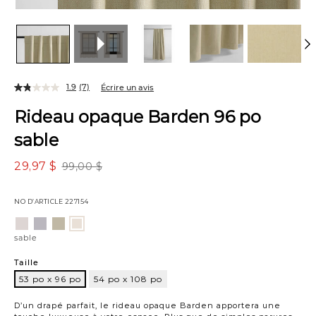
1.9
(7)
Écrire un avis
Rideau opaque Barden 96 po
sable
29,97 $
99,00 $
NO D’ARTICLE
227154
Variations
huître
gris
avoine
sable
pâle
sable
Taille
53 po x 96 po
54 po x 108 po
53
po
D’un drapé parfait, le rideau opaque Barden apportera une
x