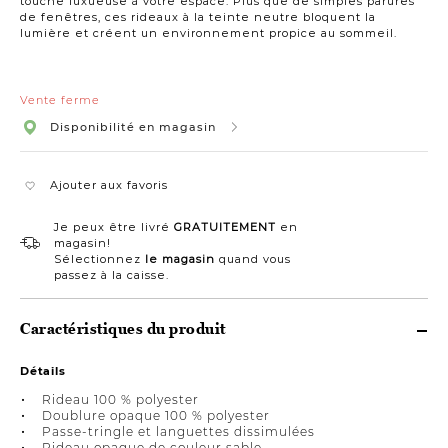
touche luxueuse à votre espace. Plus que de simples parures
96
de fenêtres, ces rideaux à la teinte neutre bloquent la
po
lumière et créent un environnement propice au sommeil.
Vente ferme
Disponibilité en magasin
Ajouter aux favoris
Je peux être livré
GRATUITEMENT
en
magasin!
Sélectionnez
le magasin
quand vous
passez à la caisse.
Caractéristiques du produit
Détails
Rideau 100 % polyester
Doublure opaque 100 % polyester
Passe-tringle et languettes dissimulées
Rideau opaque de couleur sable