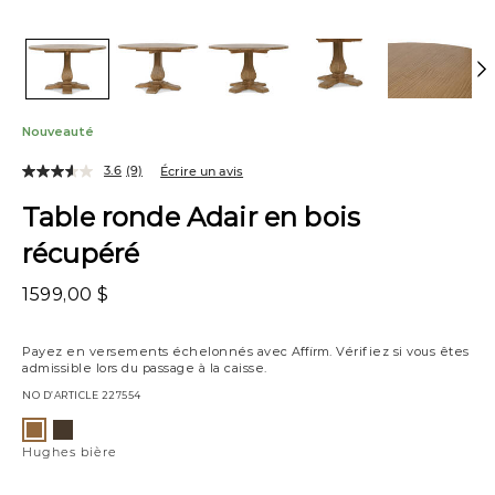
Nouveauté
3.6
(9)
Écrire un avis
Table ronde Adair en bois
récupéré
1599,00 $
Payez en versements échelonnés avec
Affirm
. Vérifiez si vous êtes
admissible lors du passage à la caisse.
NO D’ARTICLE
227554
Variations
Hughes
Hughes
ambré/bière
bière
Hughes bière