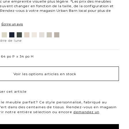
 une empreinte visuelle plus légère. *Les prix des meubles
euvent changer en fonction de la taille, de la configuration et
s. Rendez-vous à votre magasin Urban Barn local pour plus de
Écrire un avis
nt
Jango
Tony
Giovanna
Husky
Boucle
Merit
Fairfax
Merit
ovanna
ture
opale
charbon
étain
plage
ivoire
neige
huître
colombe
ussière
ière de lune
ne
64 po P
34 po H
Voir les options articles en stock
er cet article
le meuble parfait? Ce style personnalisé, fabriqué au
fert dans des centaines de tissus. Rendez-vous en magasin
ir notre entière sélection ou encore
demandez un