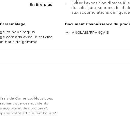
Éviter l'exposition directe à l
En lire plus
du soleil, aux sources de chal
aux accumulations de liquide
 d'assemblage
Document Connaissance du produ
ge mineur requis
/
ANGLAIS
FRANÇAIS
e compris avec le service
ison Haut de gamme
s frais de Comerco. Nous vous
t sachant que des accidents
 accrocs et des brûlures*.
parer votre article rembourré*;