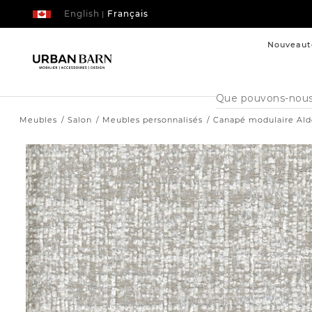
English
Français
|
Nouveaut
Cataloque
de
recherche
Meubles
Salon
Meubles personnalisés
Canapé modulaire Ald