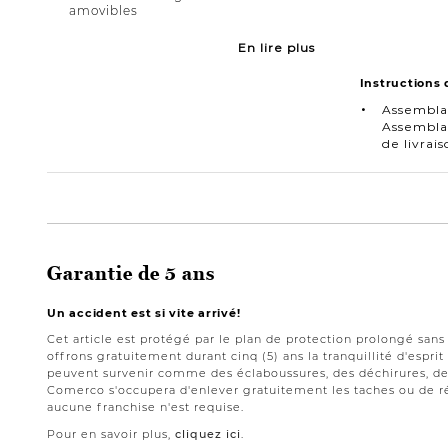
amovibles
En lire plus
Instructions
Assembla
Assemblag
de livra
Garantie de 5 ans
Un accident est si vite arrivé!
Cet article est protégé par le plan de protection prolongé san
offrons gratuitement durant cinq (5) ans la tranquillité d'espri
peuvent survenir comme des éclaboussures, des déchirures, des
Comerco s'occupera d'enlever gratuitement les taches ou de ré
aucune franchise n'est requise.
Pour en savoir plus,
cliquez ici
.