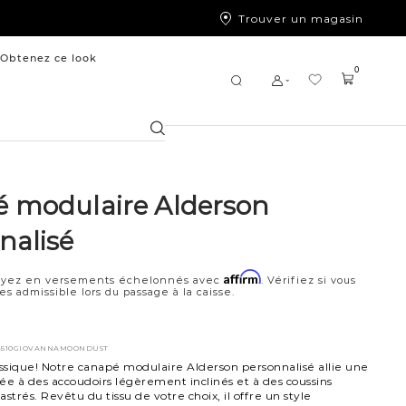
Trouver un magasin
Obtenez ce look
0
Chercher
 modulaire Alderson
nalisé
Affirm
ayez en versements échelonnés avec
. Vérifiez si vous
es admissible lors du passage à la caisse.
4510GIOVANNAMOONDUST
sique! Notre canapé modulaire Alderson personnalisé allie une
ée à des accoudoirs légèrement inclinés et à des coussins
strés. Revêtu du tissu de votre choix, il offre un style