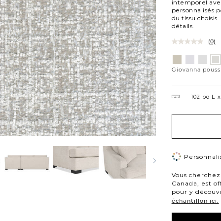
intemporel avec
personnalisés p
du tissu choisi
détails.
(0)
Variations
Aiden
Jango
Eleme
Gi
platine
neige
argen
po
Giovanna pouss
de
lu
102 po L
Personnalis
Vous cherchez 
Canada, est of
pour y découvr
échantillon ici.