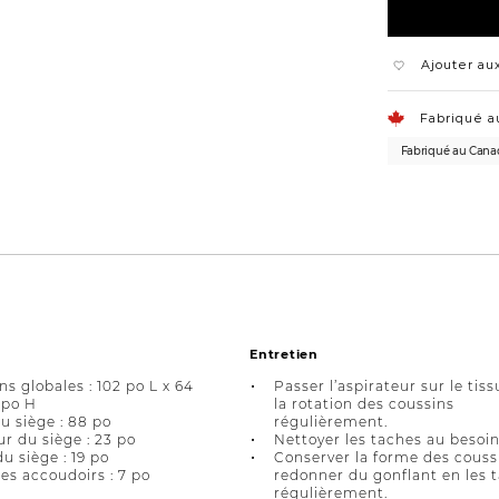
Ajouter aux
Fabriqué a
Fabriqué au Cana
Entretien
s globales : 102 po L x 64
Passer l’aspirateur sur le tiss
 po H
la rotation des coussins
u siège : 88 po
régulièrement.
r du siège : 23 po
Nettoyer les taches au besoin
u siège : 19 po
Conserver la forme des couss
es accoudoirs : 7 po
redonner du gonflant en les 
régulièrement.