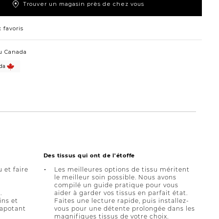
Trouver un magasin près de chez vous
 favoris
u Canada
da
Des tissus qui ont de l'étoffe
u et faire
Les meilleures options de tissu méritent
le meilleur soin possible. Nous avons
compilé un guide pratique pour vous
.
aider à garder vos tissus en parfait état.
ins et
Faites une lecture rapide, puis installez-
tapotant
vous pour une détente prolongée dans les
magnifiques tissus de votre choix.