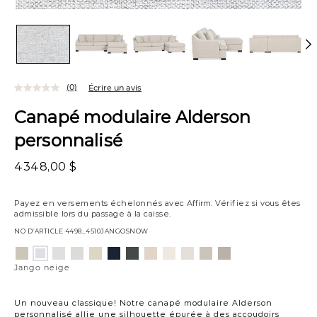
(0)
Écrire un avis
Canapé modulaire Alderson
personnalisé
4348,00 $
Payez en versements échelonnés avec
Affirm
. Vérifiez si vous êtes
admissible lors du passage à la caisse.
NO D’ARTICLE
4498_4510JANGOSNOW
Variations
Aiden
Element
Giovanna
Jango
Tony
Giovanna
Husky
Boucle
Merit
Fairfax
Merit
Jango
platine
argenture
poussière
opale
charbon
étain
plage
ivoire
neige
huître
colombe
neige
Jango neige
de
lune
Un nouveau classique! Notre canapé modulaire Alderson
personnalisé allie une silhouette épurée à des accoudoirs