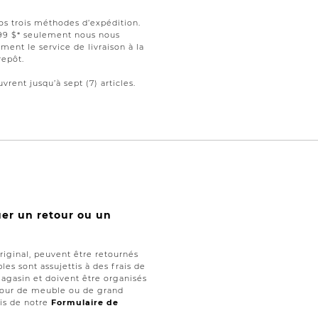
nos trois méthodes d’expédition.
199 $* seulement nous nous
ment le service de livraison à la
repôt.
vrent jusqu’à sept (7) articles.
uer un retour ou un
iginal, peuvent être retournés
les sont assujettis à des frais de
magasin et doivent être organisés
retour de meuble ou de grand
ais de notre
Formulaire de