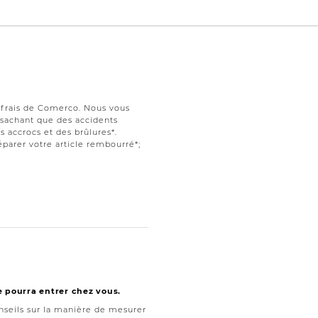
s frais de Comerco. Nous vous
t sachant que des accidents
 accrocs et des brûlures*.
parer votre article rembourré*;
e pourra entrer chez vous.
seils sur la manière de mesurer