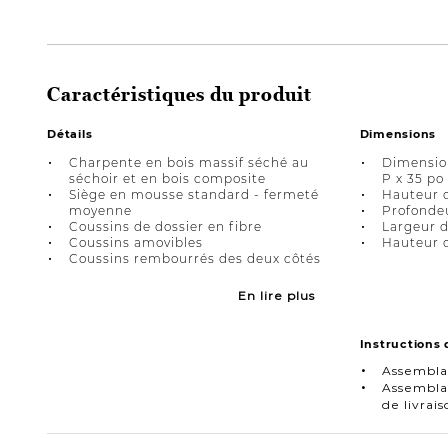
Caractéristiques du produit
Détails
Dimensions
Charpente en bois massif séché au
Dimension
séchoir et en bois composite
P x 35 po
Siège en mousse standard - fermeté
Hauteur d
moyenne
Profondeu
Coussins de dossier en fibre
Largeur d
Coussins amovibles
Hauteur d
Coussins rembourrés des deux côtés
En lire plus
Instructions
Assembla
Assemblag
de livra