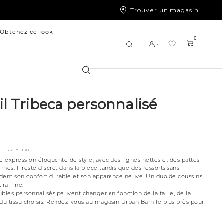
Trouver un magasin
Obtenez ce look
0
Chercher
il Tribeca personnalisé
9HUSKEYBEACH
e expression éloquente de style, avec des lignes nettes et des pattes
s. Il reste discret dans la pièce tandis que des ressorts sans
dent son confort durable et son apparence neuve. Un duo de coussins
 raffiné.
bles personnalisés peuvent changer en fonction de la taille, de la
 du tissu choisis. Rendez-vous au magasin Urban Barn le plus près pour