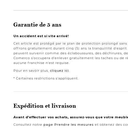
Garantie de 5 ans
Un accident est si vite arrivé!
Cet article est protégé par le plan de protection prolongé san
offrons gratuitement durant cinq (5) ans la tranquillité d'espri
peuvent survenir comme des éclaboussures, des déchirures, des
Comerco s'occupera d'enlever gratuitement les taches ou de ré
aucune franchise n'est requise.
Pour en savoir plus,
cliquez ici
.
* Certaines restrictions s'appliquent.
Expédition et livraison
Avant d’effectuer vos achats, assurez-vous que votre meubl
Consultez notre
page Prendre les mesures
et obtenez des con