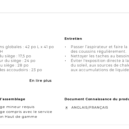
Entretien
s globales : 42 po L x 41 po
Passer l’aspirateur et faire la
 H
des coussins régulièrement.
u siège : 17,5 po
Nettoyer les taches au besoin
r du siège : 24 po
Éviter l'exposition directe à l
u siège : 28 po
du soleil, aux sources de chal
es accoudoirs : 23 po
aux accumulations de liquide
En lire plus
 d'assemblage
Document Connaissance du produ
ge mineur requis
/
ANGLAIS
FRANÇAIS
e compris avec le service
ison Haut de gamme