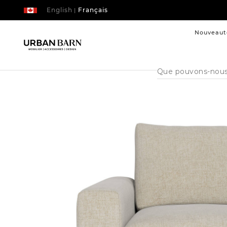
English
Français
|
Nouveaut
Cataloque
de
recherche