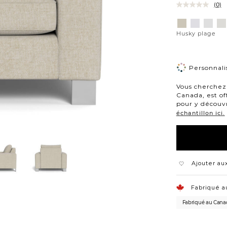
(0)
Variations
Aiden
Jango
Eleme
Gi
platine
neige
argen
po
Husky plage
de
lu
Personnalis
Vous cherchez 
Canada, est of
pour y découvr
échantillon ici.
Ajouter aux
Fabriqué a
Fabriqué au Cana