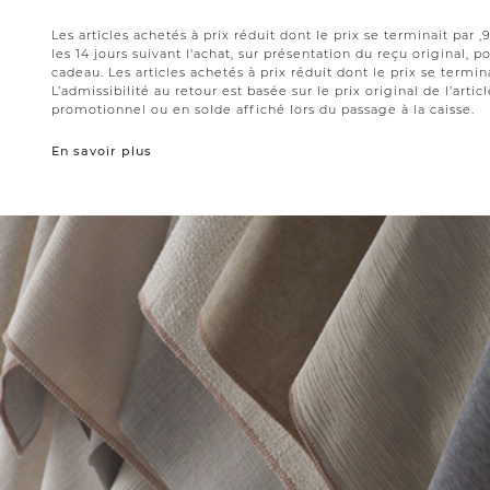
Les articles achetés à prix réduit dont le prix se terminait par
les 14 jours suivant l'achat, sur présentation du reçu original,
cadeau. Les articles achetés à prix réduit dont le prix se termin
L’admissibilité au retour est basée sur le prix original de l’artic
promotionnel ou en solde affiché lors du passage à la caisse.
En savoir plus