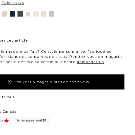
Écrire un avis
nt
ovanna
Jango
Tony
Giovanna
Boucle
Merit
Fairfax
Husky
ture
ussière
opale
charbon
étain
ivoire
neige
huître
plage
ne
er cet article
le meuble parfait? Ce style personnalisé, fabriqué au
fert dans des centaines de tissus. Rendez-vous en magasin
ir notre entière sélection ou encore
demandez un
Trouver un magasin près de chez vous
 favoris
u Canada
da
En magasin seul.