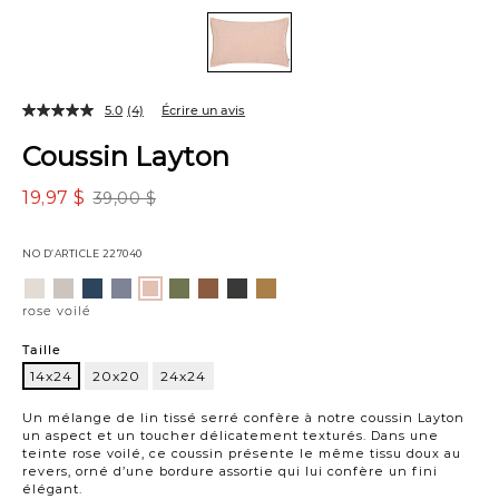
5.0
(4)
Écrire un avis
Coussin Layton
19,97 $
39,00 $
NO D’ARTICLE
227040
Variations
ivoire
cendré
marine
bleu
trèfle
brun
jonc
doré
rose
mer
de
voilé
rose voilé
mer
Taille
14x24
20x20
24x24
14x24
Un mélange de lin tissé serré confère à notre coussin Layton
un aspect et un toucher délicatement texturés. Dans une
teinte rose voilé, ce coussin présente le même tissu doux au
revers, orné d’une bordure assortie qui lui confère un fini
élégant.