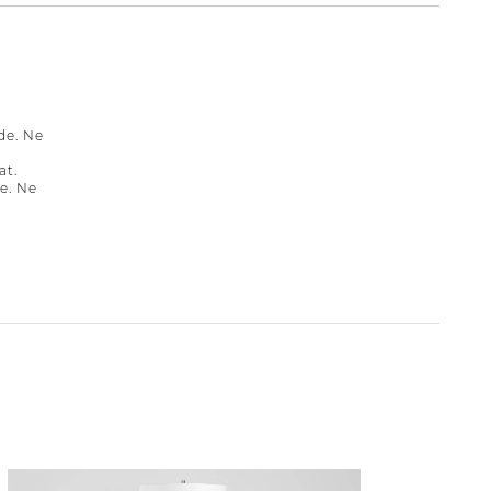
de. Ne
at.
e. Ne