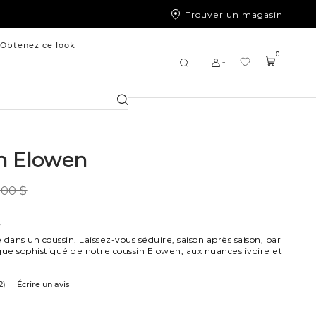
Trouver un magasin
Obtenez ce look
0
Chercher
n Elowen
,00 $
7
ans un coussin. Laissez-vous séduire, saison après saison, par
que sophistiqué de notre coussin Elowen, aux nuances ivoire et
2)
Écrire un avis