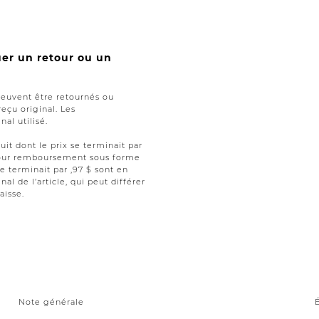
uer un retour ou un
peuvent être retournés ou
reçu original. Les
al utilisé.
uit dont le prix se terminait par
t pour remboursement sous forme
se terminait par ,97 $ sont en
nal de l’article, qui peut différer
aisse.