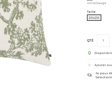
ivoire/sauge
Taille
20x20
20x20
QTÉ
Disponibil
Ajouter aux
Je peux êt
Sélection