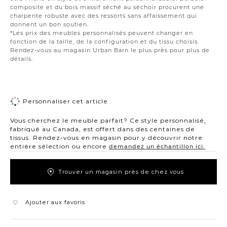
composite et du bois massif séché au séchoir procurent une
charpente robuste avec des ressorts sans affaissement qui
donnent un bon soutien.
*Les prix des meubles personnalisés peuvent changer en
fonction de la taille, de la configuration et du tissu choisis.
Rendez-vous au magasin Urban Barn le plus près pour plus de
détails.
Personnaliser cet article
Vous cherchez le meuble parfait? Ce style personnalisé,
fabriqué au Canada, est offert dans des centaines de
tissus. Rendez-vous en magasin pour y découvrir notre
entière sélection ou encore
demandez un échantillon ici.
Trouver un magasin près de chez vous
Ajouter aux favoris