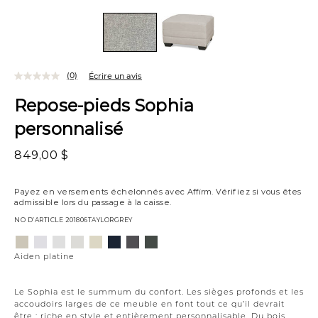
(0)
Écrire un avis
Repose-pieds Sophia
personnalisé
849,00 $
Payez en versements échelonnés avec
Affirm
. Vérifiez si vous êtes
admissible lors du passage à la caisse.
NO D’ARTICLE
201806TAYLORGREY
Variations
Aiden
Jango
Element
Giovanna
Jango
Tony
Syracuse
Giovanna
platine
neige
argenture
poussière
opale
charbon
graphite
étain
Aiden platine
de
lune
Le Sophia est le summum du confort. Les sièges profonds et les
accoudoirs larges de ce meuble en font tout ce qu’il devrait
être : riche en style et entièrement personnalisable. Du bois