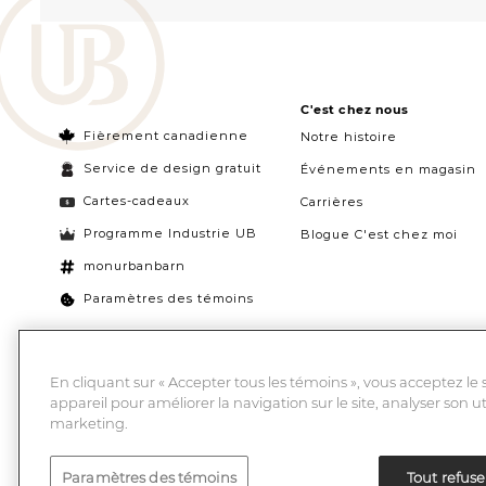
C'est chez nous
Fièrement canadienne
Notre histoire
Service de design gratuit
Événements en magasin
Cartes-cadeaux
Carrières
Programme Industrie UB
Blogue C'est chez moi
monurbanbarn
Paramètres des témoins
En cliquant sur « Accepter tous les témoins », vous acceptez le
appareil pour améliorer la navigation sur le site, analyser son ut
marketing.
Paramètres des témoins
Tout refuse