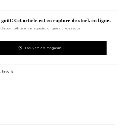
goût! Cet article est en rupture de stock en ligne.
 disponibilité en magasin, cliquez ci-dessous.
Trouvez en magasin
 favoris