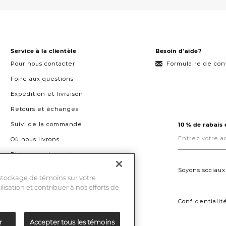
Service à la clientèle
Besoin d'aide?
Pour nous contacter
Formulaire de con
Foire aux questions
Expédition et livraison
Retours et échanges
Suivi de la commande
10 % de rabais
Entrez
votre
Où nous livrons
adresse
courriel
Plans de paiement
ici.
Droit à la réparation au Québec
Soyons sociaux
 stockage de témoins sur votre
ilisation et contribuer à nos efforts de
Confidentialit
r
Accepter tous les témoins