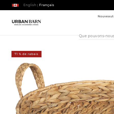
English
Français
|
Nouveaut
Cataloque
de
recherche
71 % de rabais