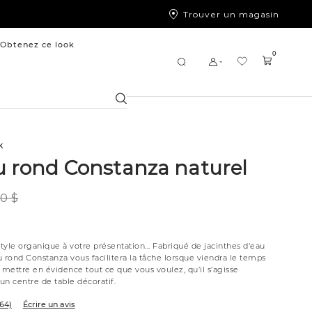
Trouver un magasin
Obtenez ce look
0
Chercher
k
u rond Constanza naturel
0 $
yle organique à votre présentation... Fabriqué de jacinthes d'eau
au rond Constanza vous facilitera la tâche lorsque viendra le temps
 mettre en évidence tout ce que vous voulez, qu’il s’agisse
’un centre de table décoratif.
(64)
Écrire un avis