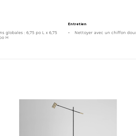
Entretien
s globales : 6,75 po L x 6,75
Nettoyer avec un chiffon dou
 po H