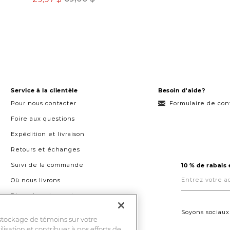
Service à la clientèle
Besoin d'aide?
Pour nous contacter
Formulaire de con
Foire aux questions
Expédition et livraison
Retours et échanges
Suivi de la commande
10 % de rabais
Entrez
votre
Où nous livrons
adresse
courriel
Plans de paiement
ici.
Droit à la réparation au Québec
Soyons sociaux
 stockage de témoins sur votre
ilisation et contribuer à nos efforts de