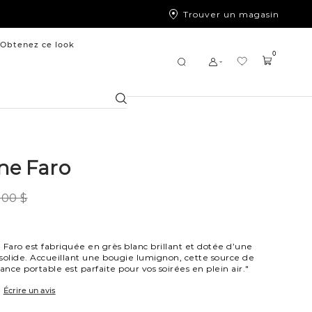
Trouver un magasin
Obtenez ce look
0
Chercher
ne Faro
,00 $
8
 Faro est fabriquée en grès blanc brillant et dotée d’une
solide. Accueillant une bougie lumignon, cette source de
nce portable est parfaite pour vos soirées en plein air."
Écrire un avis