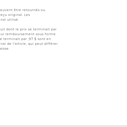
peuvent être retournés ou
reçu original. Les
al utilisé.
uit dont le prix se terminait par
t pour remboursement sous forme
se terminait par ,97 $ sont en
nal de l’article, qui peut différer
aisse.