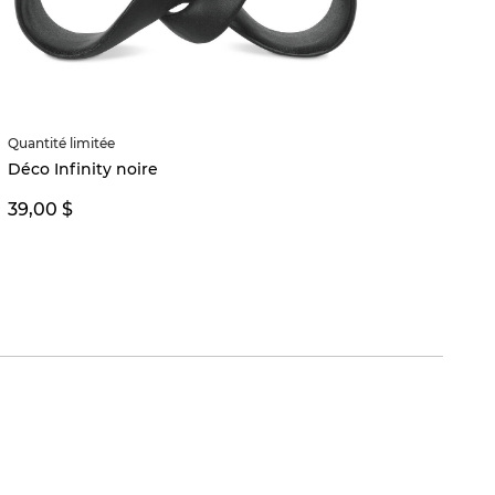
Quantité limitée
Quantité
Déco Infinity noire
Succul
39,00 $
26,00