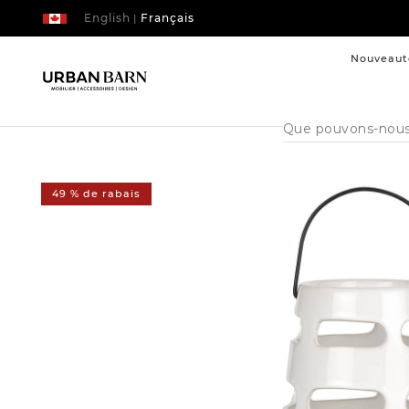
English
Français
|
Nouveaut
Cataloque
de
recherche
49 % de rabais