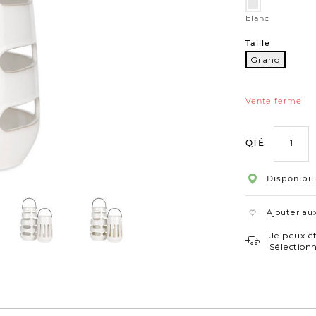
Variations
blanc
blanc
Taille
Grand
Grand
Vente ferme
QTÉ
Disponibil
Ajouter aux
Je peux êt
Sélection