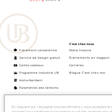
C'est chez nous
Fièrement canadienne
Notre histoire
Service de design gratuit
Événements en magasin
Cartes-cadeaux
Carrières
Programme Industrie UB
Blogue C'est chez moi
monurbanbarn
Paramètres des témoins
En cliquant sur « Accepter tous les témoins », vous acceptez le
appareil pour améliorer la navigation sur le site, analyser son ut