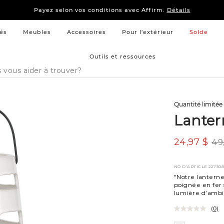
15 % –
Literie
et
mobilier de chambre à coucher
Payez selon vos conditions avec Affirm.
Détails
15 % –
Literie
et
mobilier de chambre à coucher
Payez selon vos conditions avec Affirm.
Détails
és
Meubles
Accessoires
Pour l'extérieur
Solde
Outils et ressources
Quantité limitée
Lanter
24,97 $
49
NO D’ARTICLE
22730
"Notre lanterne
poignée en fer 
lumière d’ambia
(0)