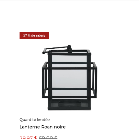
57 % de rabais
Quantité limitée
Lanterne Roan noire
29,97 $
69,00 $