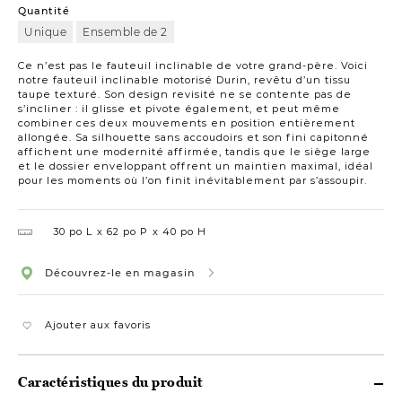
Quantité
Unique
Ensemble de 2
Ce n’est pas le fauteuil inclinable de votre grand-père. Voici
notre fauteuil inclinable motorisé Durin, revêtu d’un tissu
taupe texturé. Son design revisité ne se contente pas de
s’incliner : il glisse et pivote également, et peut même
combiner ces deux mouvements en position entièrement
allongée. Sa silhouette sans accoudoirs et son fini capitonné
affichent une modernité affirmée, tandis que le siège large
et le dossier enveloppant offrent un maintien maximal, idéal
pour les moments où l’on finit inévitablement par s’assoupir.
30 po L
62 po P
40 po H
Découvrez-le en magasin
Ajouter aux favoris
Caractéristiques du produit