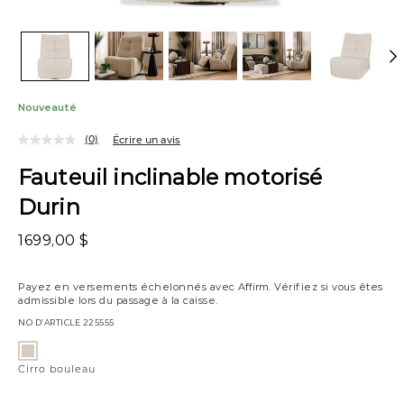
Nouveauté
(0)
Écrire un avis
Fauteuil inclinable motorisé
Durin
1699,00 $
Payez en versements échelonnés avec
Affirm
. Vérifiez si vous êtes
admissible lors du passage à la caisse.
NO D’ARTICLE
225555
Variations
Cirro
bouleau
Cirro bouleau