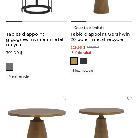
Produits
Tables
gigognes
(5)
Quantité limitée
Tables d'appoint
Table d'appoint Gershwin
Table
gigognes Irwin en métal
20 po en métal recyclé
d'appoint
recyclé
229,99 $
(4)
269,00 $
399,00 $
15 % de rabais
Table
décorative
Métal recyclé
(3)
Métal recyclé
Table
basse
(3)
Cache-
pots
(1)
Plateaux