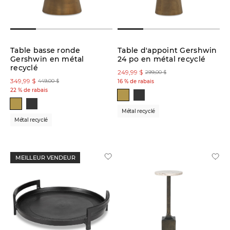
(1)
Table basse ronde
Table d'appoint Gershwin
Couleur
Gershwin en métal
24 po en métal recyclé
recyclé
249,99 $
299,00 $
Gris
349,99 $
(2)
449,00 $
16 % de rabais
22 % de rabais
Brun
Métal recyclé
(1)
Métal recyclé
Noir
(7)
MEILLEUR VENDEUR
Laiton
(4)
Taille
totale: