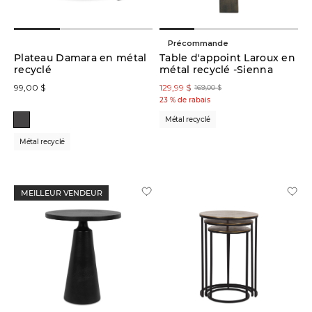
Largeur
Précommande
10
po
Plateau Damara en métal
Table d'appoint Laroux en
-
recyclé
30
po
métal recyclé -Sienna
99,00 $
129,99 $
169,00 $
23 % de rabais
Métal recyclé
Profondeur
Métal recyclé
10
po
-
30
po
MEILLEUR VENDEUR
Hauteur
15
po
-
24
po