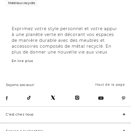
Matériaux recyclés
Exprimez votre style personnel et votre appui
à une planète verte en décorant vos espaces
de manière durable avec des meubles et
accessoires composés de métal recyclé. En
plus de donner une nouvelle vie aux vieux
produits et articles métalliques mis au rebut,
En lire plus
le mobilier en métal recyclé donne en un tour
de main un cachet industriel moderne à votre
demeure.
Haut de la page
Soyons sociaux!
Le métal recyclé englobe un vaste éventail de
matériaux notamment l’aluminium, le laiton,
la fonte, le cuivre, l’acier et l’étain. Le métal
recyclé, utilisé dans la fabrication de meubles,
suit habituellement le processus suivant : la
C'est chez nous
cueillette, le tri, la transformation, la fonte, la
purification et la solidification. Grâce à la
collaboration d’installations de recyclage
Service à la clientèle