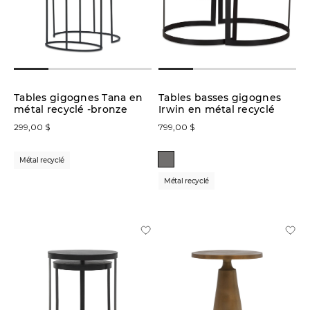
Prix
du
plus
élevé
au
plus
bas
Tables gigognes Tana en
Tables basses gigognes
métal recyclé -bronze
Irwin en métal recyclé
299,00 $
799,00 $
En
stock
Métal recyclé
en
ligne
Métal recyclé
En
solde
Petits
espaces