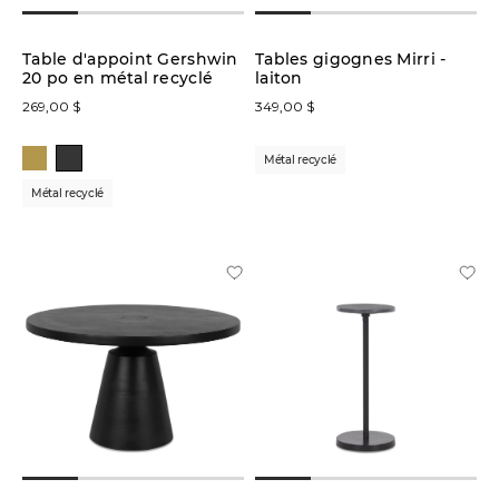
Table d'appoint Gershwin
Tables gigognes Mirri -
Prix
20 po en métal recyclé
laiton
269,00 $
349,00 $
Collection
Métal recyclé
Métal recyclé