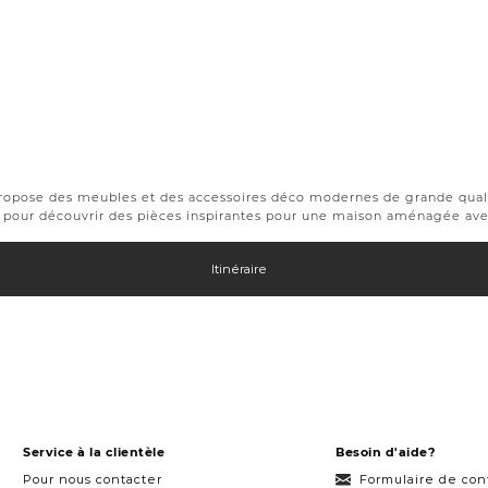
propose des meubles et des accessoires déco modernes de grande qualit
déal pour découvrir des pièces inspirantes pour une maison aménagée av
Itinéraire
Service à la clientèle
Besoin d'aide?
Pour nous contacter
Formulaire de con