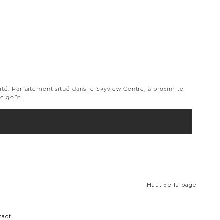
é. Parfaitement situé dans le Skyview Centre, à proximité
ec goût.
Haut de la page
tact