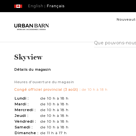
English
Français
|
Nouveaut
Cataloque
de
recherche
Skyview
Détails du magasin
Heures d’ouverture du magasin
Congé officiel provincial (3 août) :
de 10 h à 18 h
Lundi :
de 10 h à 18 h
Mardi :
de 10 h à 18 h
Mercredi :
de 10 h à 18 h
Jeudi :
de 10 h à 18 h
Vendredi :
de 10 h à 18 h
Samedi :
de 10 h à 18 h
Dimanche :
de 11 h à 17 h