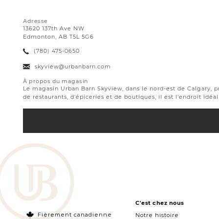
Adresse
13620 137th Ave NW
Edmonton, AB T5L 5G6
(780) 475-0650
skyview@urbanbarn.com
À propos du magasin
Le magasin Urban Barn Skyview, dans le nord-est de Calgary, 
de restaurants, d'épiceries et de boutiques, il est l'endroit i
C'est chez nous
Fièrement canadienne
Notre histoire